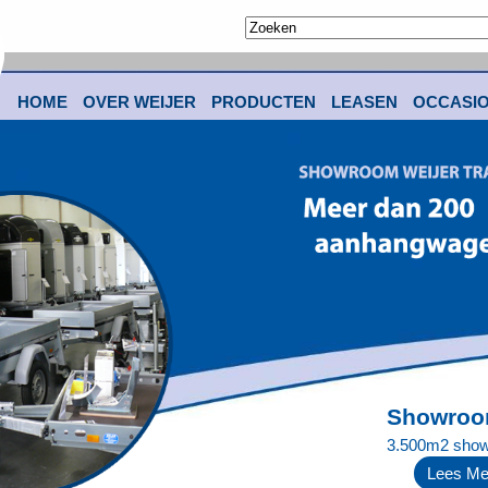
HOME
OVER WEIJER
PRODUCTEN
LEASEN
OCCASI
Showro
3.500m2 sho
Lees Mee