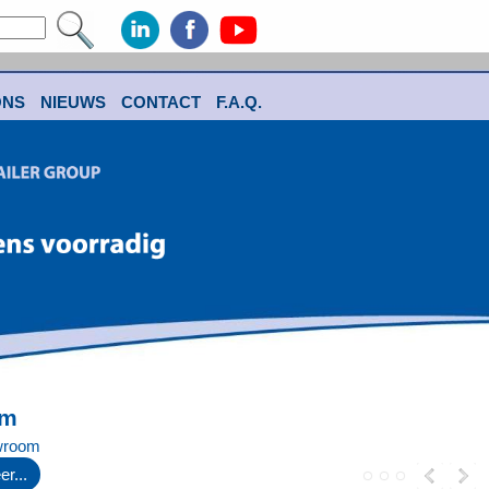
ONS
NIEUWS
CONTACT
F.A.Q.
om
wroom
r...